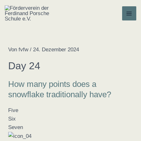
Zum
Inhalt
MA
springen
ME
Von
fvfw
/
24. Dezember 2024
Day 24
How many points does a
snowflake traditionally have?
Five
Six
Seven