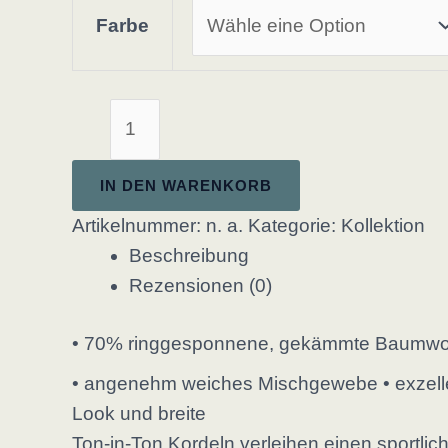
Farbe
Hoodie
Erwachsene
zweifarbig
IN DEN WARENKORB
(Design
Artikelnummer:
n. a.
Kategorie:
Kollektion
3)
Beschreibung
Menge
Rezensionen (0)
• 70% ringgesponnene, gekämmte Baumwolle
• angenehm weiches Mischgewebe • exzellente
Look und breite
Ton-in-Ton Kordeln verleihen einen sportli