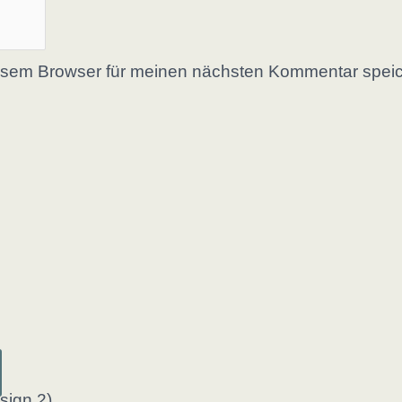
esem Browser für meinen nächsten Kommentar speic
Dieses
Produkt